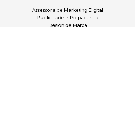
Assessoria de Marketing Digital
Publicidade e Propaganda
Design de Marca
Desenvolvimento de Site
Endereço
Av. Romeu Strazzi, 325
Edifício Totalité – Sala 305
15084-010
São José do Rio Preto/SP
Contato
(17)
99626 6976
contato@mindy.com.br